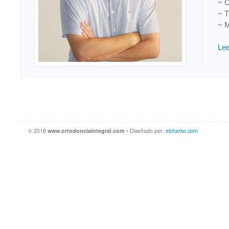
~ O
~ T
~ M
Le
© 2018
www.ortodonciaintegral.com
• Diseñado por:
elcharko.com